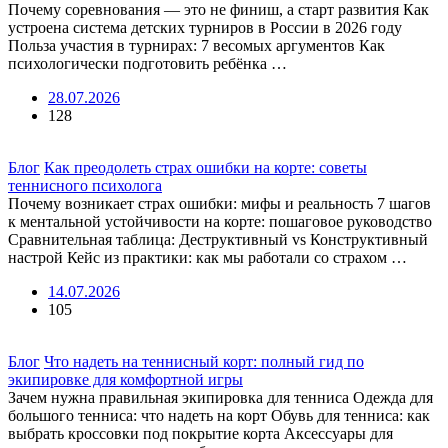
Почему соревнования — это не финиш, а старт развития Как
устроена система детских турниров в России в 2026 году
Польза участия в турнирах: 7 весомых аргументов Как
психологически подготовить ребёнка …
28.07.2026
128
Блог
Как преодолеть страх ошибки на корте: советы
теннисного психолога
Почему возникает страх ошибки: мифы и реальность 7 шагов
к ментальной устойчивости на корте: пошаговое руководство
Сравнительная таблица: Деструктивный vs Конструктивный
настрой Кейс из практики: как мы работали со страхом …
14.07.2026
105
Блог
Что надеть на теннисный корт: полный гид по
экипировке для комфортной игры
Зачем нужна правильная экипировка для тенниса Одежда для
большого тенниса: что надеть на корт Обувь для тенниса: как
выбрать кроссовки под покрытие корта Аксессуары для