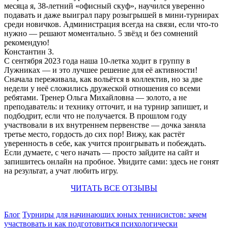
месяца я, 38-летний «офисный скуф», научился уверенно
подавать и даже выиграл пару розыгрышей в мини-турнирах
среди новичков. Администрация всегда на связи, если что-то
нужно — решают моментально. 5 звёзд и без сомнений
рекомендую!
Константин З.
С сентября 2023 года наша 10-летка ходит в группу в
Лужниках — и это лучшее решение для её активности!
Сначала переживала, как вольётся в коллектив, но за две
недели у неё сложились дружеской отношения со всеми
ребятами. Тренер Ольга Михайловна — золото, а не
преподаватель: и технику отточит, и на турнир запишет, и
подбодрит, если что не получается. В прошлом году
участвовали в их внутреннем первенстве — дочка заняла
третье место, гордость до сих пор! Вижу, как растёт
уверенность в себе, как учится проигрывать и побеждать.
Если думаете, с чего начать — просто зайдите на сайт и
запишитесь онлайн на пробное. Увидите сами: здесь не гонят
на результат, а учат любить игру.
ЧИТАТЬ ВСЕ ОТЗЫВЫ
Блог
Турниры для начинающих юных теннисистов: зачем
участвовать и как подготовиться психологически