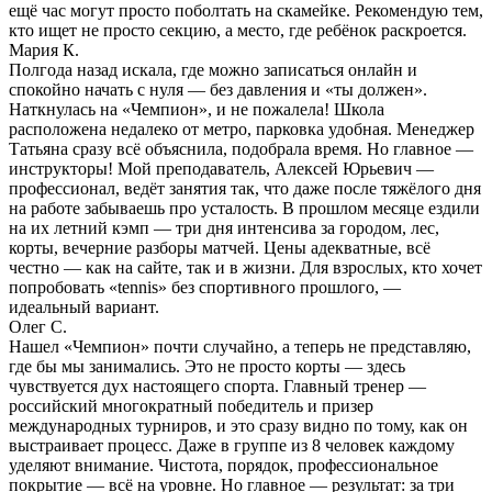
ещё час могут просто поболтать на скамейке. Рекомендую тем,
кто ищет не просто секцию, а место, где ребёнок раскроется.
Мария К.
Полгода назад искала, где можно записаться онлайн и
спокойно начать с нуля — без давления и «ты должен».
Наткнулась на «Чемпион», и не пожалела! Школа
расположена недалеко от метро, парковка удобная. Менеджер
Татьяна сразу всё объяснила, подобрала время. Но главное —
инструкторы! Мой преподаватель, Алексей Юрьевич —
профессионал, ведёт занятия так, что даже после тяжёлого дня
на работе забываешь про усталость. В прошлом месяце ездили
на их летний кэмп — три дня интенсива за городом, лес,
корты, вечерние разборы матчей. Цены адекватные, всё
честно — как на сайте, так и в жизни. Для взрослых, кто хочет
попробовать «tennis» без спортивного прошлого, —
идеальный вариант.
Олег С.
Нашел «Чемпион» почти случайно, а теперь не представляю,
где бы мы занимались. Это не просто корты — здесь
чувствуется дух настоящего спорта. Главный тренер —
российский многократный победитель и призер
международных турниров, и это сразу видно по тому, как он
выстраивает процесс. Даже в группе из 8 человек каждому
уделяют внимание. Чистота, порядок, профессиональное
покрытие — всё на уровне. Но главное — результат: за три