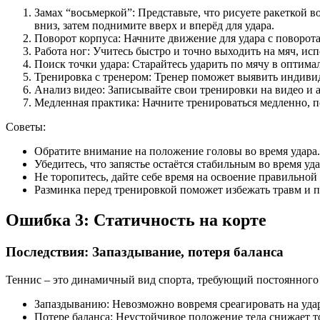
Замах “восьмеркой”: Представьте, что рисуете ракеткой 
вниз, затем поднимите вверх и вперёд для удара.
Поворот корпуса: Начните движение для удара с поворота 
Работа ног: Учитесь быстро и точно выходить на мяч, ис
Поиск точки удара: Старайтесь ударить по мячу в оптимал
Тренировка с тренером: Тренер поможет выявить индиви
Анализ видео: Записывайте свои тренировки на видео и 
Медленная практика: Начните тренироваться медленно, п
Советы:
Обратите внимание на положение головы во время удара.
Убедитесь, что запястье остаётся стабильным во время уда
Не торопитесь, дайте себе время на освоение правильной
Разминка перед тренировкой поможет избежать травм и 
Ошибка 3: Статичность на корте
Последствия: Запаздывание, потеря баланса
Теннис – это динамичный вид спорта, требующий постоянного 
Запаздыванию: Невозможно вовремя среагировать на уда
Потере баланса: Неустойчивое положение тела снижает то