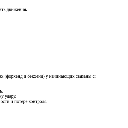
ать движения.
ах (форхенд и бэкхенд) у начинающих связаны с:
ь.
у удару.
ости и потере контроля.