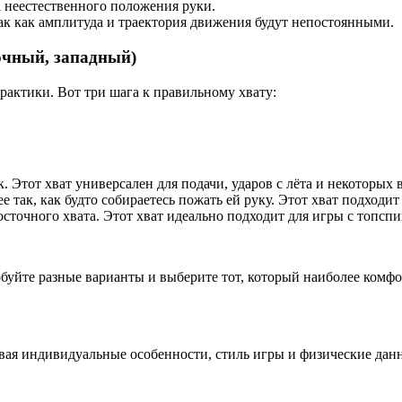
а неестественного положения руки.
ак как амплитуда и траектория движения будут непостоянными.
точный, западный)
рактики. Вот три шага к правильному хвату:
 Этот хват универсален для подачи, ударов с лёта и некоторых 
 так, как будто собираетесь пожать ей руку. Этот хват подходит
сточного хвата. Этот хват идеально подходит для игры с топсп
буйте разные варианты и выберите тот, который наиболее комфор
ая индивидуальные особенности, стиль игры и физические данн