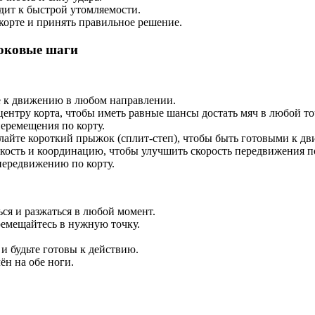
дит к быстрой утомляемости.
корте и принять правильное решение.
боковые шаги
ые к движению в любом направлении.
центру корта, чтобы иметь равные шансы достать мяч в любой то
еремещения по корту.
елайте короткий прыжок (сплит-степ), чтобы быть готовыми к д
ость и координацию, чтобы улучшить скорость передвижения по
передвижению по корту.
ься и разжаться в любой момент.
ремещайтесь в нужную точку.
 и будьте готовы к действию.
ён на обе ноги.