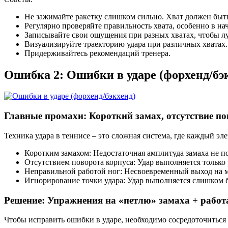
Не зажимайте ракетку слишком сильно. Хват должен быть
Регулярно проверяйте правильность хвата, особенно в на
Записывайте свои ощущения при разных хватах, чтобы лу
Визуализируйте траекторию удара при различных хватах.
Придерживайтесь рекомендаций тренера.
Ошибка 2: Ошибки в ударе (форхенд/бэ
Главные промахи: Короткий замах, отсутствие по
Техника удара в теннисе – это сложная система, где каждый э
Коротким замахом: Недостаточная амплитуда замаха не по
Отсутствием поворота корпуса: Удар выполняется только 
Неправильной работой ног: Несвоевременный выход на мя
Игнорирование точки удара: Удар выполняется слишком бл
Решение: Упражнения на «петлю» замаха + работ
Чтобы исправить ошибки в ударе, необходимо сосредоточиться