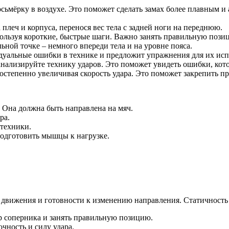
восьмёрку в воздухе. Это поможет сделать замах более плавным 
плеч и корпуса, перенося вес тела с задней ноги на переднюю.
пользуя короткие, быстрые шаги. Важно занять правильную пози
ьной точке – немного впереди тела и на уровне пояса.
дуальные ошибки в технике и предложит упражнения для их исп
анализируйте технику ударов. Это поможет увидеть ошибки, кот
остепенно увеличивая скорость удара. Это поможет закрепить п
 Она должна быть направлена на мяч.
ра.
 техники.
подготовить мышцы к нагрузке.
движения и готовности к изменению направления. Статичность 
р соперника и занять правильную позицию.
чность и силу удара.