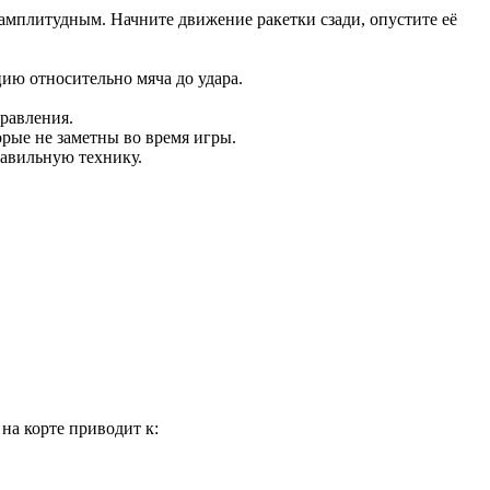
и амплитудным. Начните движение ракетки сзади, опустите её
цию относительно мяча до удара.
равления.
орые не заметны во время игры.
равильную технику.
на корте приводит к: